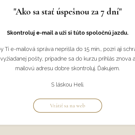
"Ako sa stať úspešnou za 7 dní"
Skontroluj e-mail a uži si túto spoločnú jazdu.
y Ti e-mailová správa neprišla do 15 min., pozri aji sch
yžiadanej pošty, prípadne sa do kurzu prihlás znova 
mailovú adresu dobre skontroluj. Ďakujem.
S láskou Heli.
Vrátiť sa na web