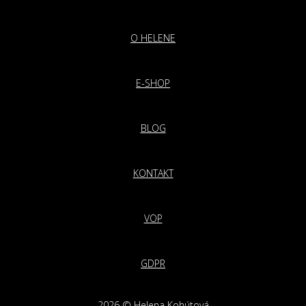
O HELENE
E-SHOP
BLOG
KONTAKT
VOP
GDPR
2026 © Helena Kohútová