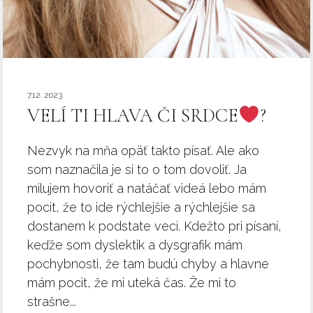
7.12. 2023
VELÍ TI HLAVA ČI SRDCE
?
Nezvyk na mňa opäť takto písať. Ale ako
som naznačila je si to o tom dovoliť. Ja
milujem hovoriť a natáčať videá lebo mám
pocit, že to ide rýchlejšie a rýchlejšie sa
dostanem k podstate veci. Kdežto pri písaní,
keďže som dyslektik a dysgrafik mám
pochybnosti, že tam budú chyby a hlavne
mám pocit, že mi uteká čas. Že mi to
strašne...