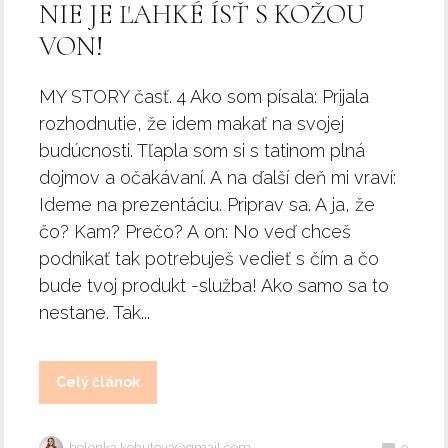
NIE JE ĽAHKÉ ÍSŤ S KOŽOU
VON!
MY STORY časť. 4 Ako som písala: Prijala
rozhodnutie, že idem makať na svojej
budúcnosti. Tľapla som si s tatinom plná
dojmov a očakávaní. A na ďalší deň mi vraví:
Ideme na prezentáciu. Priprav sa. A ja, že
čo? Kam? Prečo? A on: No veď chceš
podnikať tak potrebuješ vedieť s čím a čo
bude tvoj produkt -služba! Ako samo sa to
nestane. Tak...
Celý článok
helenka.kohutova@gmail.com