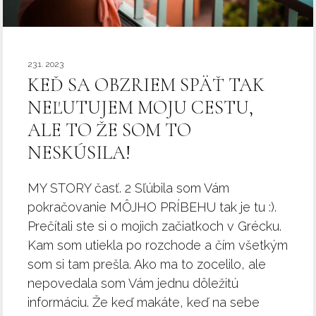
23.1. 2023
KEĎ SA OBZRIEM SPÄŤ TAK
NEĽUTUJEM MOJU CESTU,
ALE TO ŽE SOM TO
NESKÚSILA!
MY STORY časť. 2 Sľúbila som Vám
pokračovanie MÔJHO PRÍBEHU tak je tu :).
Prečítali ste si o mojich začiatkoch v Grécku.
Kam som utiekla po rozchode a čím všetkým
som si tam prešla. Ako ma to zocelilo, ale
nepovedala som Vám jednu dôležitú
informáciu. Že keď makáte, keď na sebe