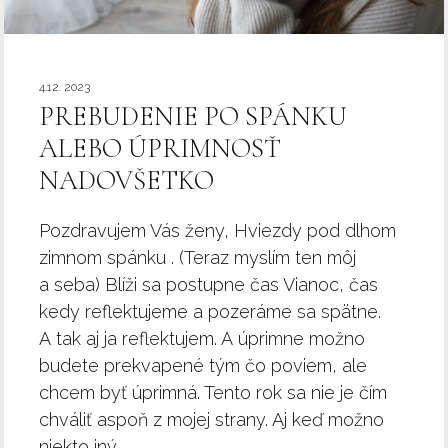
4.12. 2023
PREBUDENIE PO SPÁNKU
ALEBO ÚPRIMNOSŤ
NADOVŠETKO
Pozdravujem Vás ženy, Hviezdy pod dlhom
zimnom spánku . (Teraz myslím ten môj
a seba) Blíži sa postupne čas Vianoc, čas
kedy reflektujeme a pozeráme sa spätne.
A tak aj ja reflektujem. A úprimne možno
budete prekvapené tým čo poviem, ale
chcem byť úprimná. Tento rok sa nie je čím
chváliť aspoň z mojej strany. Aj keď možno
niekto iný...