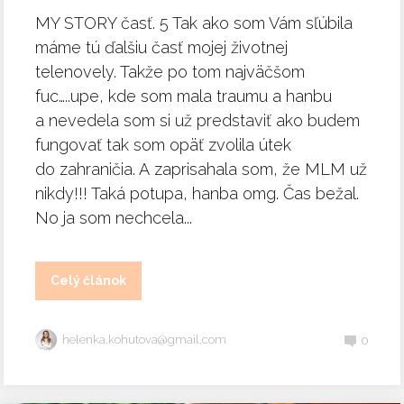
MY STORY časť. 5 Tak ako som Vám sľúbila
máme tú ďalšiu časť mojej životnej
telenovely. Takže po tom najväčšom
fuc…..upe, kde som mala traumu a hanbu
a nevedela som si už predstaviť ako budem
fungovať tak som opäť zvolila útek
do zahraničia. A zaprisahala som, že MLM už
nikdy!!! Taká potupa, hanba omg. Čas bežal.
No ja som nechcela...
Celý článok
helenka.kohutova@gmail.com
0