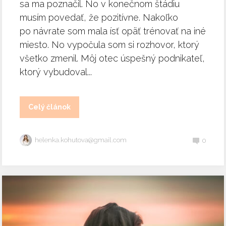
sa ma poznačil. No v konečnom štádiu
musím povedať, že pozitívne. Nakoľko
po návrate som mala ísť opäť trénovať na iné
miesto. No vypočula som si rozhovor, ktorý
všetko zmenil. Môj otec úspešný podnikateľ,
ktorý vybudoval...
Celý článok
helenka.kohutova@gmail.com
0