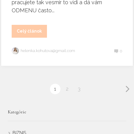
pracujete tak vesmír to vidí a dá vám
ODMENU často...
Celý článok
helenka.kohutova@gmail.com
0
1
2
3
Kategórie
BIZNIS