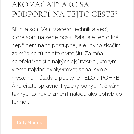
AKO ZAČAŤ? AKO SA
PODPORIŤ NA TEJTO CESTE?
Sľúbila som Vám viacero techník a vecí,
ktoré som na sebe odskúšala, ale tento krát
nepôjdem na to postupne, ale rovno skočím
za mňa na tú najefektívnejšiu. Za mňa
najefektívnejší a najrýchlejší nástroj, ktorým
vieme najviac ovplyvňovať seba, svoje
myslenie, nálady a pocity je TELO a POHYB.
Áno čítate správne. Fyzický pohyb. Nič vám
tak rýchlo nevie zmeniť náladu ako pohyb vo
forme...
Celý článok