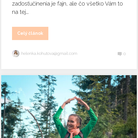
zadosťučinenia je fajn, ale čo všetko Vám to
na tej...
Celý článok
helenka.kohutova@gmail.com
0