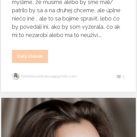
myslíme, že musíme alebo by sme mali/
patrilo by sa a na druhej chceme, ale úplne
niečo iné , ale to sa bojíme spraviť, lebo čo
by povedali iní, ako by som vyzerala, čo ak
mi to nezarobí alebo ma to neuživí....
Celý článok
helenka.kohutova@gmail.com
0