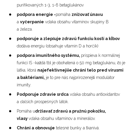
purifikovaných 1-3, 1-6 betaglukánov
podpora energie -
pomáha
znižovať únavu
a
vyčerpanie
vďaka obsahu vitamínov skupiny B
a železa.
podporuje a zlepšuje zdravú funkciu kostí a kĺbov
dodáva energiu (obsahuje vitamín D a horčík)
podpora imunitného systému,
prispieva k normálnej
funkci IS -každá tbl je obohatená o 50 mg betaglukánu, čo je
látka, ktorá
najefektívnejšie chráni telo
pred vírusmi
a baktériami,
je to pre nás najprirozenejší modulátor
imunity.
Podporuje zdravie srdca
vďaka obsahu antioxidantov
a ďalších prospešných látok.
Pomáha u
držiavať zdravú a pružnú pokožku,
vlasy
vďaka obsahu vitamínov a minerálov.
Chráni a obnovuje
telesné bunky a tkanivá.