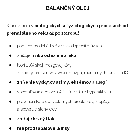
BALANČNÝ OLEJ
Kľúčová rola v
biologických a fyziologických procesoch od
prenatálneho veku až po starobu!
pomáha predchádzať vzniku depresií a úzkostí
znižuje
riziko ochorení zraku
,
tvorí 20% sivej mozgovej kôry
zásadný pre správny vývoj mozgu, mentálnych funkcií a IQ
zníženie výskytov astmy, ekzémov
a alergií
spomaľovanie rozvoja ADHD, znižuje hyperaktivitu
prevencia kardiovaskulárnych problémov, zlepšuje
a spevňuje steny ciev
znižuje krvný tlak
má protizápalové účinky