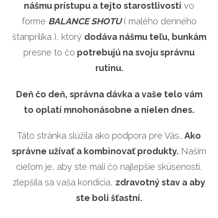
nášmu prístupu a tejto starostlivosti
vo
forme
BALANCE SHOTU
( malého denného
štanprilíka ), ktorý
dodáva nášmu teľu, bunkám
presne to čo
potrebujú na svoju správnu
rutinu.
Deň čo deň, správna dávka a vaše telo vám
to oplatí mnohonásobne a nielen dnes.
Táto stránka slúžila ako podpora pre Vás..
Ako
správne užívať a kombinovať produkty.
Našim
cieľom je, aby ste mali čo najlepšie skúsenosti,
zlepšila sa vaša kondícia,
zdravotný stav a aby
ste boli šťastní.