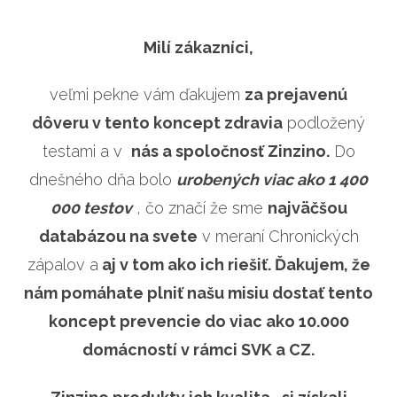
Milí zákazníci,
veľmi pekne vám ďakujem
za prejavenú
dôveru v tento koncept zdravia
podložený
testami a v
nás a spoločnosť Zinzino.
Do
dnešného dňa bolo
urobených viac ako 1 400
000 testov
, čo značí že sme
najväčšou
databázou na svete
v meraní Chronických
zápalov a
aj v tom ako ich riešiť.
Ďakujem, že
nám pomáhate plniť našu misiu dostať tento
koncept prevencie do viac ako 10.000
domácností v rámci SVK a CZ.