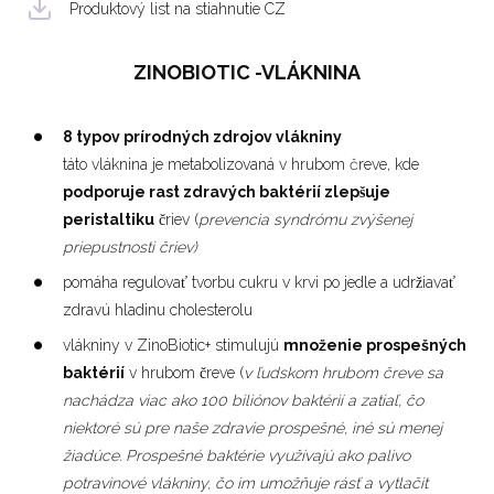
Produktový list na stiahnutie CZ
ZINOBIOTIC -VLÁKNINA
8 typov prírodných zdrojov vlákniny
táto vláknina je metabolizovaná v hrubom čreve, kde
podporuje rast zdravých baktérií zlepšuje
peristaltiku
čriev (
prevencia syndrómu zvýšenej
priepustnosti čriev)
pomáha regulovať tvorbu cukru v krvi po jedle a udržiavať
zdravú hladinu cholesterolu
vlákniny v ZinoBiotic+ stimulujú
množenie prospešných
baktérií
v hrubom čreve (
v ľudskom hrubom čreve sa
nachádza viac ako 100 biliónov baktérií a zatiaľ, čo
niektoré sú pre naše zdravie prospešné, iné sú menej
žiadúce. Prospešné baktérie využívajú ako palivo
potravinové vlákniny, čo im umožňuje rásť a vytlačit