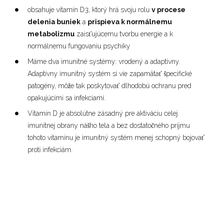
obsahuje vitamín D3, ktorý hrá svoju rolu
v procese
delenia buniek
a
prispieva k normálnemu
metabolizmu
zaisťujúcemu tvorbu energie a k
normálnemu fungovaniu psychiky
Máme dva imunitné systémy: vrodený a adaptívny.
Adaptívny imunitný systém si vie zapamätať špecifické
patogény, môže tak poskytovať dlhodobú ochranu pred
opakujúcimi sa infekciami.
Vitamín D je absolútne zásadný pre aktiváciu celej
imunitnej obrany nášho tela a bez dostatočného príjmu
tohoto vitamínu je imunitný systém menej schopný bojovať
proti infekciám.