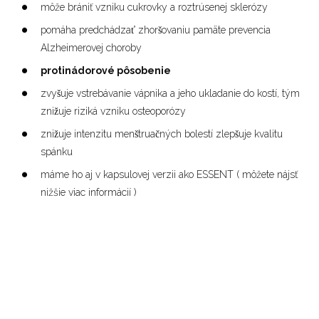
môže brániť vzniku cukrovky a roztrúsenej sklerózy
pomáha predchádzať zhoršovaniu pamäte prevencia
Alzheimerovej choroby
protinádorové pôsobenie
zvyšuje vstrebávanie vápnika a jeho ukladanie do kostí, tým
znižuje riziká vzniku osteoporózy
znižuje intenzitu menštruačných bolestí zlepšuje kvalitu
spánku
máme ho aj v kapsulovej verzii ako ESSENT ( môžete nájsť
nižšie viac informácií )