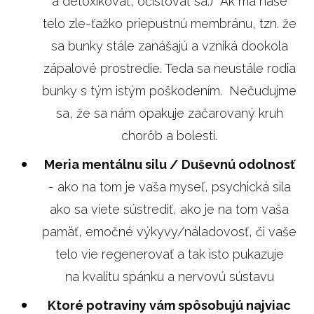
a detoxikovať, očisťovať sa.) Ak má naše
telo zle-ťažko priepustnú membránu, tzn. že
sa bunky stále zanášajú a vzniká dookola
zápalové prostredie. Teda sa neustále rodia
bunky s tým istým poškodením. Nečudujme
sa, že sa nám opakuje začarovaný kruh
chorôb a bolesti.
Meria mentálnu silu / Duševnú odolnosť
- ako na tom je vaša myseľ, psychická sila
ako sa viete sústrediť, ako je na tom vaša
pamäť, emočné výkyvy/náladovosť, či vaše
telo vie regenerovať a tak isto pukazuje
na kvalitu spánku a nervovú sústavu
Ktoré potraviny vám spôsobujú najviac