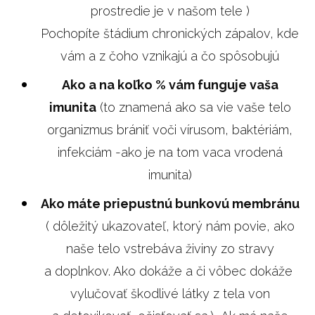
prostredie je v našom tele )
Pochopíte štádium chronických zápalov, kde
vám a z čoho vznikajú a čo spôsobujú
Ako a na koľko % vám funguje vaša
imunita
(to znamená ako sa vie vaše telo
organizmus brániť voči vírusom, baktériám,
infekciám -ako je na tom vaca vrodená
imunita)
Ako máte priepustnú bunkovú membránu
( dôležitý ukazovateľ, ktorý nám povie, ako
naše telo vstrebáva živiny zo stravy
a doplnkov. Ako dokáže a či vôbec dokáže
vylučovať škodlivé látky z tela von