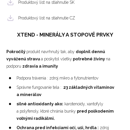
Produktový list na stiahnutie SK
Produktový list na stiahnutie CZ
XTEND -
MINERÁLY A STOPOVÉ PRVKY
Pokročilý
produkt navrhnutý tak, aby
doplnil dennú
vyváženú stravu
a poskytol všetky
potrebné živiny
na
podporu
zdravia a imunity
Podpora trávenia : zdroj mikro a fytonutrientov
Správne fungovanie tela :
23 základných vitamínov
a minerálov
silné antioxidanty ako:
karotenoidy, xantofyly
a polyfenoly, ktoré chránia bunky
pred poškodením
voľnými radikálmi.
Ochrana pred infekciami očí, uši, hrdla :
zdroj