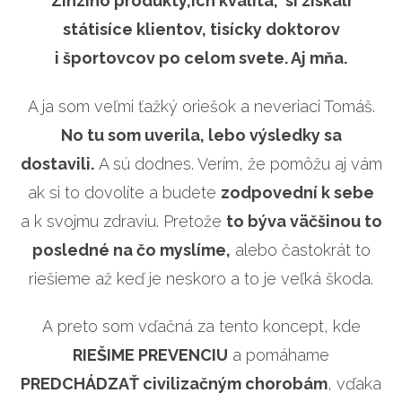
Zinzino produkty,ich kvalita, si získali
státisíce klientov, tisícky doktorov
i športovcov po celom svete.
Aj mňa.
A ja som veľmi ťažký oriešok a neveriaci Tomáš.
No tu som uverila, lebo výsledky sa
dostavili.
A sú dodnes. Verím, že pomôžu aj vám
ak si to dovolíte a budete
zodpovední k sebe
a k svojmu zdraviu. Pretože
to býva väčšinou to
posledné na čo myslíme,
alebo častokrát to
riešieme až keď je neskoro a to je veľká škoda.
A preto som vďačná za tento koncept, kde
RIEŠIME PREVENCIU
a pomáhame
PREDCHÁDZAŤ civilizačným chorobám
, vďaka