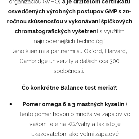
organizáciou (WHO)
a je držiteľom certifikátu
osvedčených výrobných postupov GMP s 20-
ročnou skúsenosťou v vykonávaní špičkových
chromatografických vyšetrení
s využitím
najmodernejších technológií.
Jeho klientmi a partnermi sú Oxford, Harvard,
Cambridge univerzity a dalších cca 300
spoločnosti.
Čo konkrétne Balance test meria?:
Pomer omega 6 a 3 mastných kyselín
(
tento pomer hovorí o množstve zápalov vo
vašom tele na KG/váhy a tak isto je
ukazovateľom ako veľmi zápalové