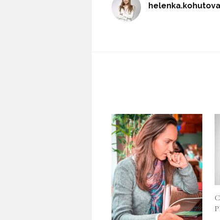
helenka.kohutov
C
P