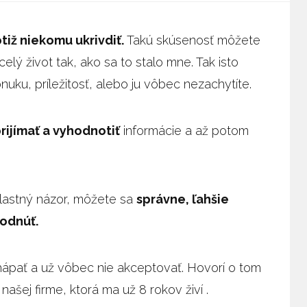
iž niekomu ukrivdiť.
Takú skúsenosť môžete
elý život tak, ako sa to stalo mne. Tak isto
uku, príležitosť, alebo ju vôbec nezachytíte.
rijímať a vyhodnotiť
informácie a až potom
 vlastný názor, môžete sa
správne, ľahšie
odnúť.
ápať a už vôbec nie akceptovať. Hovorí o tom
 našej firme, ktorá ma už 8 rokov živí .