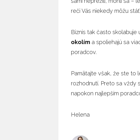
sami neprežili, mohli sa –
reči Vás niekedy môžu stáť
Biznis tak často skolabuje 
okolím
a spoliehajú sa vi
poradcov.
Pamätajte však, že ste to 
rozhodnutí. Preto sa vždy s
napokon najlepším poradc
Helena