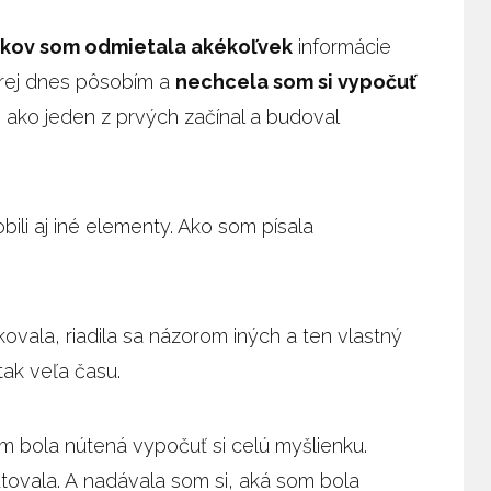
okov som odmietala akékoľvek
informácie
orej dnes pôsobím a
nechcela som si vypočuť
ej ako jeden z prvých začínal a budoval
ili aj iné elementy. Ako som písala
vala, riadila sa názorom iných a ten vlastný
tak veľa času.
om bola nútená vypočuť si celú myšlienku.
tovala. A nadávala som si, aká som bola