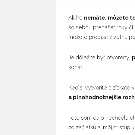
Ak ho
nemáte, môžete tot
so sebou prenášať roky či c
môžete prepásť životnú pon
Je dôležité byť otvorený,
p
konať.
Keď si vytvoríte a získate
a plnohodnotnejšie rozh
Toto som dlho nechcela ch
zo začiatku aj môj prístup k