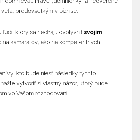
 len domnievať. Práve „domnienky“ a neoverené
 veľa, predovšetkým v biznise.
u ľudí, ktorý sa nechajú ovplyvniť
svojím
ac na kamarátov, ako na kompetentných
len Vy, kto bude niesť následky týchto
nažte vytvoriť si vlastný názor, ktorý bude
om vo Vašom rozhodovaní.