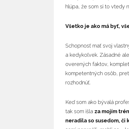
hlúpa, že som si to vtedy
Všetko je ako má byť, vš
Schopnosť mať svoj vlastn
a kedykoľvek. Zásadné ale j
overených faktov, kompletn
kompetentných osôb, preto
rozhodnúť.
Keď som ako bývalá profe
tak som išla
za mojím trén
neradila so susedom, či