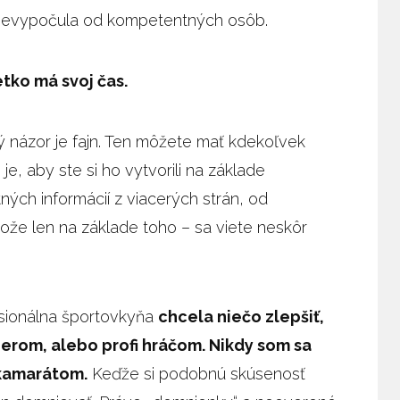
 nevypočula od kompetentných osôb.
etko má svoj čas.
ý názor je fajn. Ten môžete mať kdekoľvek
e, aby ste si ho vytvorili na základe
ých informácií z viacerých strán, od
že len na základe toho – sa viete neskôr
sionálna športovkyňa
chcela niečo zlepšiť,
erom, alebo profi hráčom. Nikdy som sa
 kamarátom.
Keďže si podobnú skúsenosť