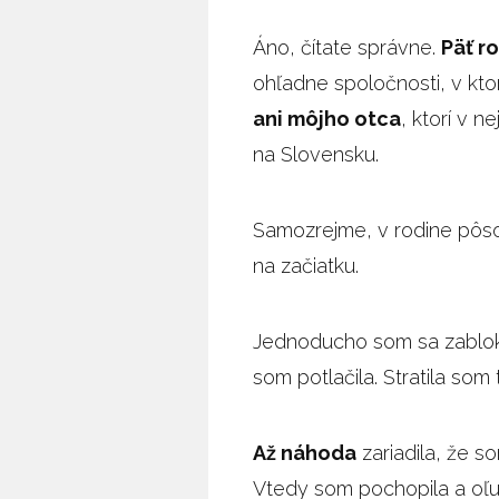
Áno, čítate správne.
Päť r
ohľadne spoločnosti, v kt
ani môjho otca
, ktorí v n
na Slovensku.
Samozrejme, v rodine pôsob
na začiatku.
Jednoducho som sa zabloko
som potlačila. Stratila som 
Až náhoda
zariadila, že s
Vtedy som pochopila a oľu